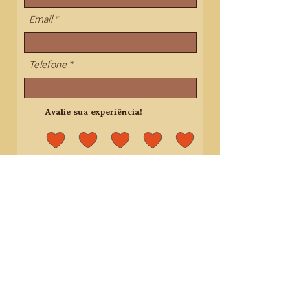
Email
Telefone
Avalie sua experiência!
Enviar Feedback
Por Bia Furtado - Confeitaria Artesanal